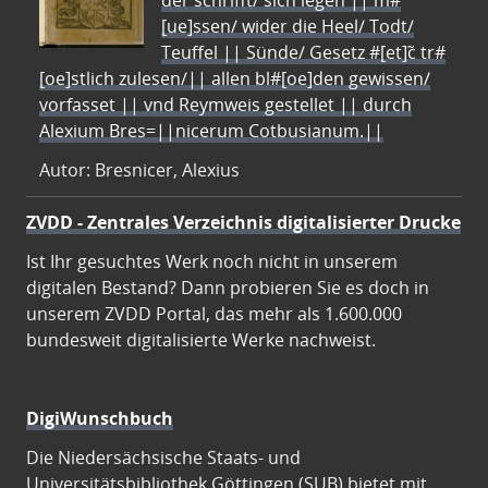
der schrifft/ sich legen || m#
[ue]ssen/ wider die Heel/ Todt/
Teuffel || Sünde/ Gesetz #[et]c̃ tr#
[oe]stlich zulesen/|| allen bl#[oe]den gewissen/
vorfasset || vnd Reymweis gestellet || durch
Alexium Bres=||nicerum Cotbusianum.||
Autor: Bresnicer, Alexius
ZVDD - Zentrales Verzeichnis digitalisierter Drucke
Ist Ihr gesuchtes Werk noch nicht in unserem
digitalen Bestand? Dann probieren Sie es doch in
unserem ZVDD Portal, das mehr als 1.600.000
bundesweit digitalisierte Werke nachweist.
DigiWunschbuch
Die Niedersächsische Staats- und
Universitätsbibliothek Göttingen (SUB) bietet mit