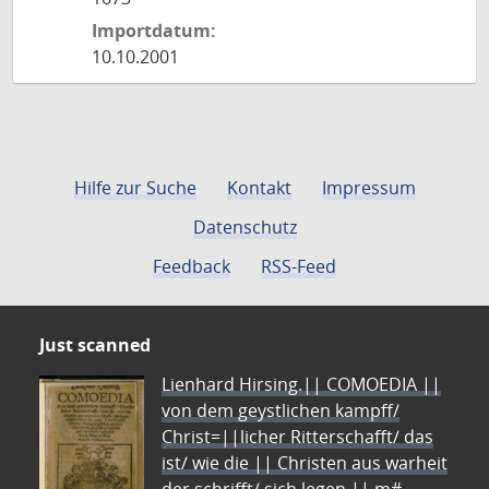
Importdatum:
10.10.2001
Hilfe zur Suche
Kontakt
Impressum
Datenschutz
Feedback
RSS-Feed
Just scanned
Lienhard Hirsing.|| COMOEDIA ||
von dem geystlichen kampff/
Christ=||licher Ritterschafft/ das
ist/ wie die || Christen aus warheit