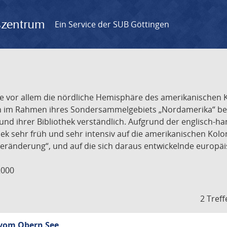
gszentrum
Ein Service der SUB Göttingen
r, die vor allem die nördliche Hemisphäre des amerikanische
n im Rahmen ihres Sondersammelgebiets „Nordamerika“ besi
und ihrer Bibliothek verständlich. Aufgrund der englisch-h
ek sehr früh und sehr intensiv auf die amerikanischen Kolon
eränderung“, und auf die sich daraus entwickelnde europäi
2000
2 Treff
 vom Obern See