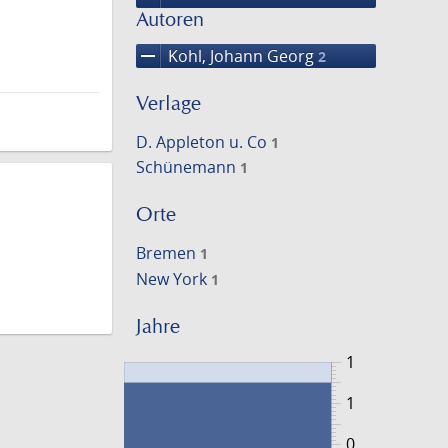
Autoren
remove
Kohl, Johann Georg
2
Verlage
D. Appleton u. Co
1
Schünemann
1
Orte
Bremen
1
New York
1
Jahre
1
1
0