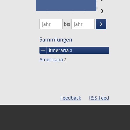
0
1859
1860
keyboard_arrow_right
bis
Suche
einschränke
Sammlungen
remove
Itineraria
2
Americana
2
Feedback
RSS-Feed