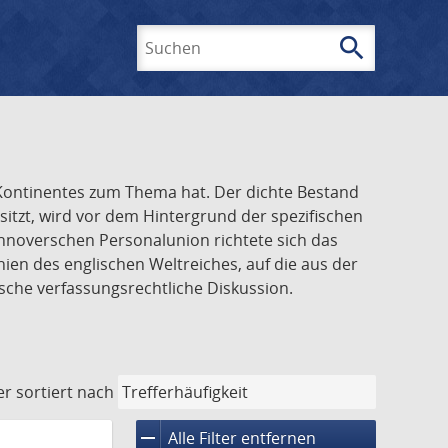
search
Suchen
n Kontinentes zum Thema hat. Der dichte Bestand
tzt, wird vor dem Hintergrund der spezifischen
annoverschen Personalunion richtete sich das
ien des englischen Weltreiches, auf die aus der
sche verfassungsrechtliche Diskussion.
er
sortiert nach
remove
Alle Filter entfernen