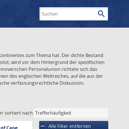
search
Suchen
n Kontinentes zum Thema hat. Der dichte Bestand
tzt, wird vor dem Hintergrund der spezifischen
annoverschen Personalunion richtete sich das
ien des englischen Weltreiches, auf die aus der
sche verfassungsrechtliche Diskussion.
er
sortiert nach
remove
Alle Filter entfernen
 of Cape