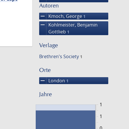
Autoren
remove
Kmoch, George
1
remove
Kohlmeister, Benjamin
Gottlieb
1
Verlage
Brethren's Society
1
Orte
remove
London
1
Jahre
1
1
0