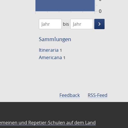
0
1814
1815
keyboard_arrow_right
bis
Suche
einschränke
Sammlungen
Itineraria
1
Americana
1
Feedback
RSS-Feed
emeinen und Repetier-Schulen auf dem Land