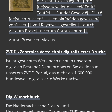
der schrifft/ sich legen || m#
[ue]ssen/ wider die Heel/ Todt/
Teuffel || Sünde/ Gesetz #[et]c̃ tr#
[oe]stlich zulesen/|| allen bl#[oe]den gewissen/
vorfasset || vnd Reymweis gestellet || durch
Alexium Bres=||nicerum Cotbusianum.||
Autor: Bresnicer, Alexius
ZVDD - Zentrales Verzeichnis digitalisierter Drucke
Ist Ihr gesuchtes Werk noch nicht in unserem
digitalen Bestand? Dann probieren Sie es doch in
unserem ZVDD Portal, das mehr als 1.600.000
bundesweit digitalisierte Werke nachweist.
DigiWunschbuch
Die Niedersächsische Staats- und