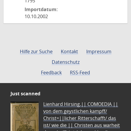
1795
Importdatum:
10.10.2002
Hilfe zur Suche
Kontakt
Impressum
Datenschutz
Feedback
RSS-Feed
Just scanned
Lienhard Hirsing.|| COMOEDIA ||
von dem geystlichen kampff/
Christ=||licher Ritterschafft/ das
ist/ wie die || Christen aus warheit