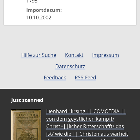
1795
Importdatum:
10.10.2002
Hilfe zur Suche
Kontakt
Impressum
Datenschutz
Feedback
RSS-Feed
Just scanned
Lienhard Hirsing.|| COMOEDIA ||
von dem geystlichen kampff/
Christ=||licher Ritterschafft/ das
ist/ wie die || Christen aus warheit