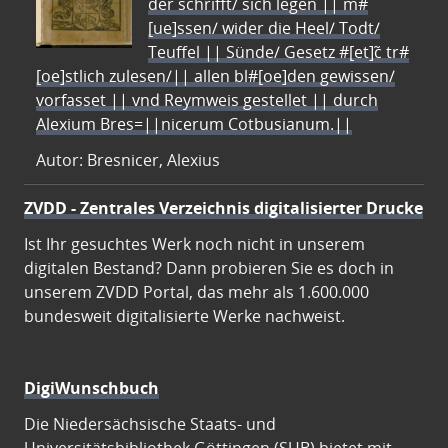
der schrifft/ sich legen || m#
[ue]ssen/ wider die Heel/ Todt/
Teuffel || Sünde/ Gesetz #[et]c̃ tr#
[oe]stlich zulesen/|| allen bl#[oe]den gewissen/
vorfasset || vnd Reymweis gestellet || durch
Alexium Bres=||nicerum Cotbusianum.||
Autor: Bresnicer, Alexius
ZVDD - Zentrales Verzeichnis digitalisierter Drucke
Ist Ihr gesuchtes Werk noch nicht in unserem
digitalen Bestand? Dann probieren Sie es doch in
unserem ZVDD Portal, das mehr als 1.600.000
bundesweit digitalisierte Werke nachweist.
DigiWunschbuch
Die Niedersächsische Staats- und