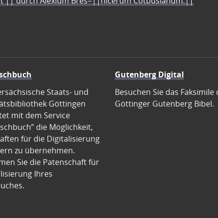
let || durch Alexium Bres=||nicerum Cotbusianum.||
schbuch
Gutenberg Digital
ersächsische Staats- und
Besuchen Sie das Faksimile 
ätsbibliothek Göttingen
Göttinger Gutenberg Bibel.
tet mit dem Service
schbuch” die Möglichkeit,
ften für die Digitalisierung
ern zu übernehmen.
en Sie die Patenschaft für
alisierung Ihres
uches.