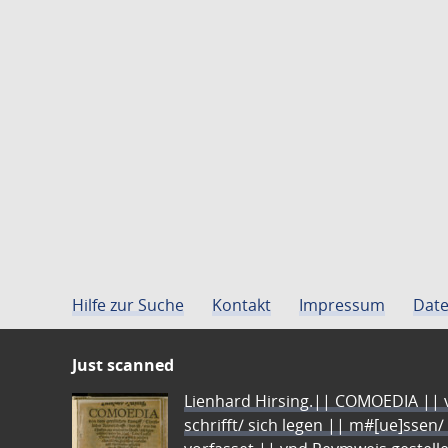
Hilfe zur Suche
Kontakt
Impressum
Date
Just scanned
Lienhard Hirsing.|| COMOEDIA || vo
schrifft/ sich legen || m#[ue]ssen/