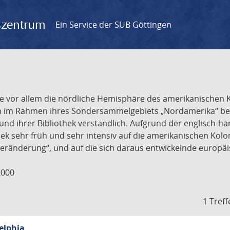
gszentrum
Ein Service der SUB Göttingen
r, die vor allem die nördliche Hemisphäre des amerikanische
n im Rahmen ihres Sondersammelgebiets „Nordamerika“ besi
und ihrer Bibliothek verständlich. Aufgrund der englisch-h
ek sehr früh und sehr intensiv auf die amerikanischen Kolon
eränderung“, und auf die sich daraus entwickelnde europäi
2000
1 Treff
elphia