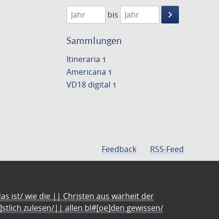
1800
1801
keyboard_arrow_right
bis
Suche
einschränke
Sammlungen
Itineraria
1
Americana
1
VD18 digital
1
Feedback
RSS-Feed
s ist/ wie die || Christen aus warheit der
e]stlich zulesen/|| allen bl#[oe]den gewissen/