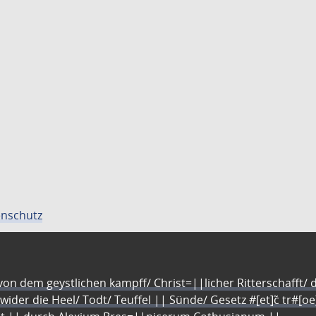
nschutz
n dem geystlichen kampff/ Christ=||licher Ritterschafft/ da
 wider die Heel/ Todt/ Teuffel || Sünde/ Gesetz #[et]c̃ tr#[o