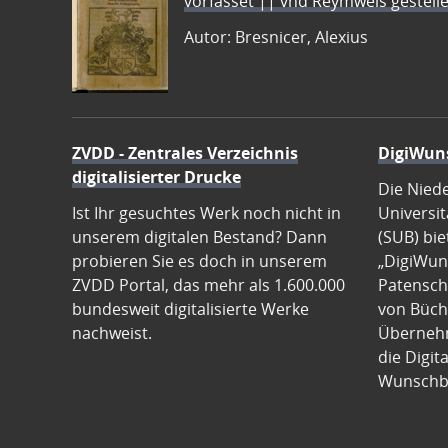
vorfasset || vnd Reymweis gestel
Autor: Bresnicer, Alexius
ZVDD - Zentrales Verzeichnis
DigiWun
digitalisierter Drucke
Die Nied
Ist Ihr gesuchtes Werk noch nicht in
Universit
unserem digitalen Bestand? Dann
(SUB) bie
probieren Sie es doch in unserem
„DigiWun
ZVDD Portal, das mehr als 1.600.000
Patenscha
bundesweit digitalisierte Werke
von Büch
nachweist.
Übernehm
die Digit
Wunschb