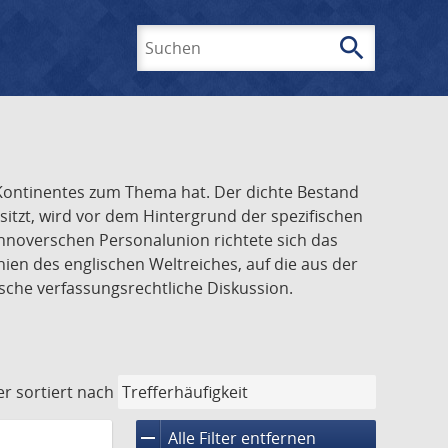
search
Suchen
n Kontinentes zum Thema hat. Der dichte Bestand
tzt, wird vor dem Hintergrund der spezifischen
annoverschen Personalunion richtete sich das
ien des englischen Weltreiches, auf die aus der
sche verfassungsrechtliche Diskussion.
er
sortiert nach
remove
Alle Filter entfernen