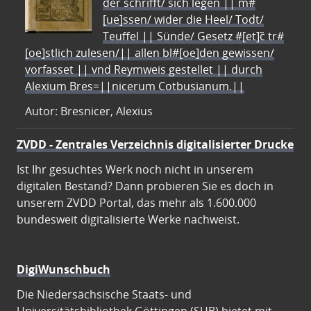
der schrifft/ sich legen || m#
[ue]ssen/ wider die Heel/ Todt/
Teuffel || Sünde/ Gesetz #[et]c̃ tr#
[oe]stlich zulesen/|| allen bl#[oe]den gewissen/
vorfasset || vnd Reymweis gestellet || durch
Alexium Bres=||nicerum Cotbusianum.||
Autor: Bresnicer, Alexius
ZVDD - Zentrales Verzeichnis digitalisierter Drucke
Ist Ihr gesuchtes Werk noch nicht in unserem
digitalen Bestand? Dann probieren Sie es doch in
unserem ZVDD Portal, das mehr als 1.600.000
bundesweit digitalisierte Werke nachweist.
DigiWunschbuch
Die Niedersächsische Staats- und