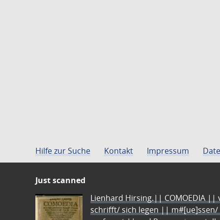
Hilfe zur Suche
Kontakt
Impressum
Date
Just scanned
Lienhard Hirsing.|| COMOEDIA || vo
schrifft/ sich legen || m#[ue]ssen/