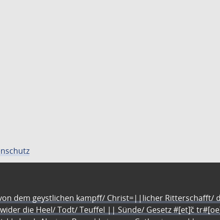
nschutz
n dem geystlichen kampff/ Christ=||licher Ritterschafft/ da
 wider die Heel/ Todt/ Teuffel || Sünde/ Gesetz #[et]c̃ tr#[o