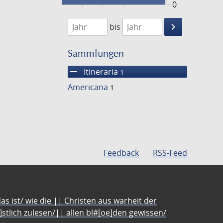
0
1830
1831
keyboard_arrow_right
bis
Suche
einschränke
Sammlungen
remove
Itineraria
1
Americana
1
Feedback
RSS-Feed
s ist/ wie die || Christen aus warheit der
e]stlich zulesen/|| allen bl#[oe]den gewissen/