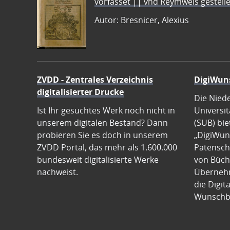
vorfasset || vnd Reymweis gestel
Autor: Bresnicer, Alexius
ZVDD - Zentrales Verzeichnis
DigiWun
digitalisierter Drucke
Die Nied
Ist Ihr gesuchtes Werk noch nicht in
Universit
unserem digitalen Bestand? Dann
(SUB) bie
probieren Sie es doch in unserem
„DigiWun
ZVDD Portal, das mehr als 1.600.000
Patenscha
bundesweit digitalisierte Werke
von Büch
nachweist.
Übernehm
die Digit
Wunschb