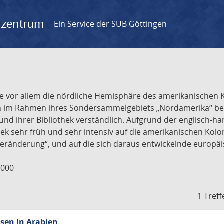
gszentrum
Ein Service der SUB Göttingen
r, die vor allem die nördliche Hemisphäre des amerikanische
n im Rahmen ihres Sondersammelgebiets „Nordamerika“ besi
und ihrer Bibliothek verständlich. Aufgrund der englisch-h
ek sehr früh und sehr intensiv auf die amerikanischen Kolon
eränderung“, und auf die sich daraus entwickelnde europäi
2000
1 Treff
sen in Arabien