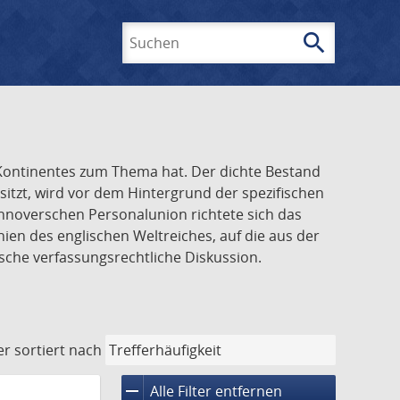
search
Suchen
n Kontinentes zum Thema hat. Der dichte Bestand
tzt, wird vor dem Hintergrund der spezifischen
annoverschen Personalunion richtete sich das
ien des englischen Weltreiches, auf die aus der
sche verfassungsrechtliche Diskussion.
er
sortiert nach
remove
Alle Filter entfernen