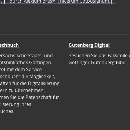
let || durch Alexium Bres=||nicerum Cotbusianum.||
schbuch
Gutenberg Digital
ersächsische Staats- und
Besuchen Sie das Faksimile 
ätsbibliothek Göttingen
Göttinger Gutenberg Bibel.
tet mit dem Service
schbuch” die Möglichkeit,
ften für die Digitalisierung
ern zu übernehmen.
en Sie die Patenschaft für
alisierung Ihres
uches.