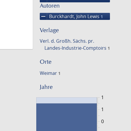
Autoren
remove
Burckhardt, John Lewis
1
Verlage
Verl. d. Großh. Sächs. pr.
Landes-Industrie-Comptoirs
1
Orte
Weimar
1
Jahre
1
1
0