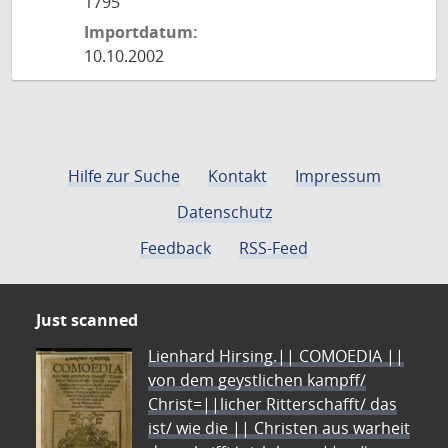
1795
Importdatum:
10.10.2002
Hilfe zur Suche
Kontakt
Impressum
Datenschutz
Feedback
RSS-Feed
Just scanned
Lienhard Hirsing.|| COMOEDIA ||
von dem geystlichen kampff/
Christ=||licher Ritterschafft/ das
ist/ wie die || Christen aus warheit