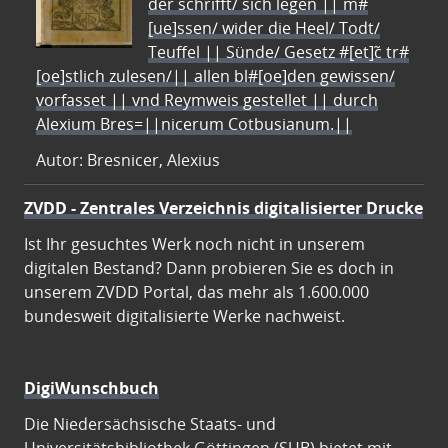
der schrifft/ sich legen || m#
[ue]ssen/ wider die Heel/ Todt/
Teuffel || Sünde/ Gesetz #[et]c̃ tr#
[oe]stlich zulesen/|| allen bl#[oe]den gewissen/
vorfasset || vnd Reymweis gestellet || durch
Alexium Bres=||nicerum Cotbusianum.||
Autor: Bresnicer, Alexius
ZVDD - Zentrales Verzeichnis digitalisierter Drucke
Ist Ihr gesuchtes Werk noch nicht in unserem
digitalen Bestand? Dann probieren Sie es doch in
unserem ZVDD Portal, das mehr als 1.600.000
bundesweit digitalisierte Werke nachweist.
DigiWunschbuch
Die Niedersächsische Staats- und