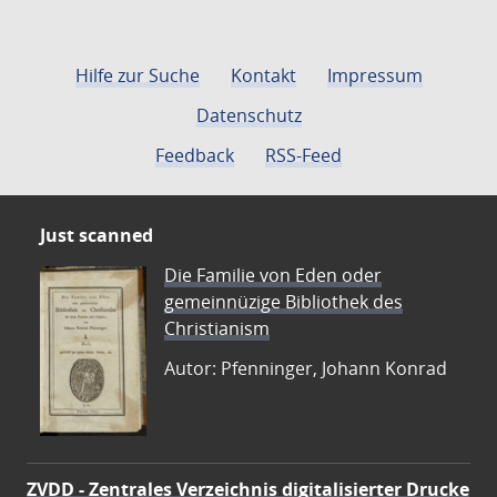
Hilfe zur Suche
Kontakt
Impressum
Datenschutz
Feedback
RSS-Feed
Just scanned
Die Familie von Eden oder
gemeinnüzige Bibliothek des
Christianism
Autor: Pfenninger, Johann Konrad
ZVDD - Zentrales Verzeichnis digitalisierter Drucke