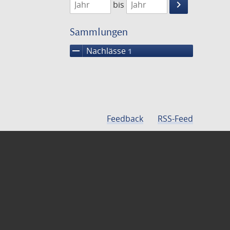
keyboard_arrow_right
bis
Suche
einschränke
Sammlungen
remove
Nachlässe
1
Feedback
RSS-Feed