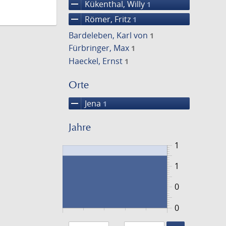
remove
Kükenthal, Willy
1
remove
Römer, Fritz
1
Bardeleben, Karl von
1
Fürbringer, Max
1
Haeckel, Ernst
1
Orte
remove
Jena
1
Jahre
1
1
0
0
1895
1896