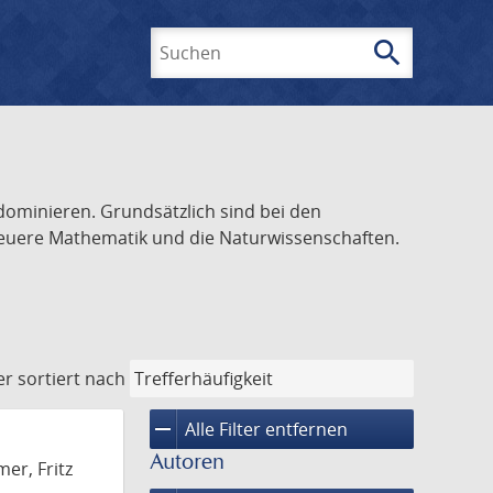
search
Suchen
dominieren. Grundsätzlich sind bei den
 neuere Mathematik und die Naturwissenschaften.
er
sortiert nach
remove
Alle Filter entfernen
Autoren
er, Fritz