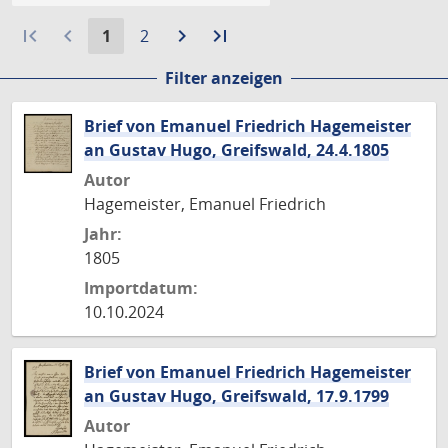
first_page
navigate_before
Aktuelle
Gehe
navigate_next
Zur
last_page
Zur
1
2
Seite:
zu
nächsten
letzten
Filter anzeigen
Seite
Seite
Seite
Brief von Emanuel Friedrich Hagemeister
an Gustav Hugo, Greifswald, 24.4.1805
Autor
Hagemeister, Emanuel Friedrich
Jahr:
1805
Importdatum:
10.10.2024
Brief von Emanuel Friedrich Hagemeister
an Gustav Hugo, Greifswald, 17.9.1799
Autor