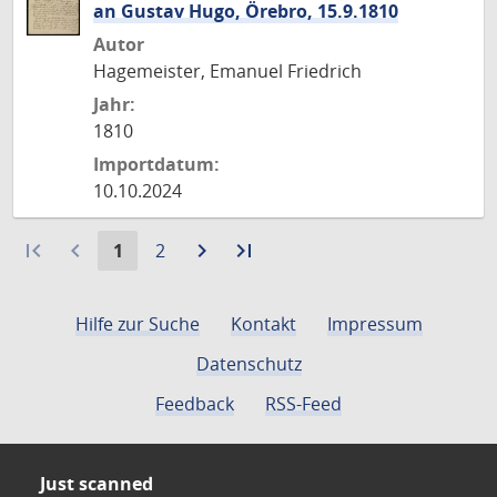
an Gustav Hugo, Örebro, 15.9.1810
Autor
Hagemeister, Emanuel Friedrich
Jahr:
1810
Importdatum:
10.10.2024
first_page
navigate_before
Aktuelle
Gehe
navigate_next
Zur
last_page
Zur
1
2
Seite:
zu
nächsten
letzten
Seite
Seite
Seite
Hilfe zur Suche
Kontakt
Impressum
Datenschutz
Feedback
RSS-Feed
Just scanned