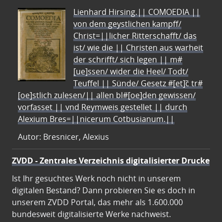
Lienhard Hirsing.|| COMOEDIA ||
von dem geystlichen kampff/
Christ=||licher Ritterschafft/ das
ist/ wie die || Christen aus warheit
der schrifft/ sich legen || m#
[ue]ssen/ wider die Heel/ Todt/
Teuffel || Sünde/ Gesetz #[et]c̃ tr#
[oe]stlich zulesen/|| allen bl#[oe]den gewissen/
vorfasset || vnd Reymweis gestellet || durch
Alexium Bres=||nicerum Cotbusianum.||
Autor: Bresnicer, Alexius
ZVDD - Zentrales Verzeichnis digitalisierter Drucke
Ist Ihr gesuchtes Werk noch nicht in unserem
digitalen Bestand? Dann probieren Sie es doch in
unserem ZVDD Portal, das mehr als 1.600.000
bundesweit digitalisierte Werke nachweist.