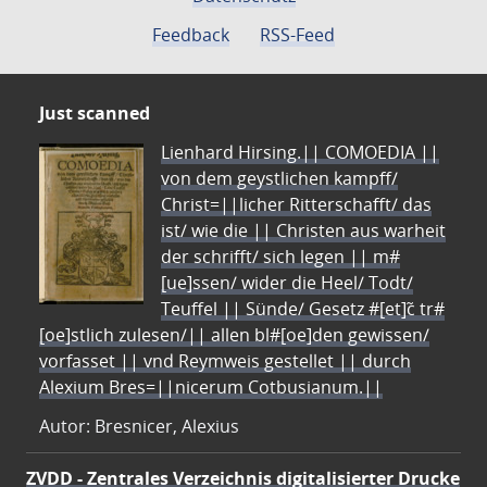
Feedback
RSS-Feed
Just scanned
Lienhard Hirsing.|| COMOEDIA ||
von dem geystlichen kampff/
Christ=||licher Ritterschafft/ das
ist/ wie die || Christen aus warheit
der schrifft/ sich legen || m#
[ue]ssen/ wider die Heel/ Todt/
Teuffel || Sünde/ Gesetz #[et]c̃ tr#
[oe]stlich zulesen/|| allen bl#[oe]den gewissen/
vorfasset || vnd Reymweis gestellet || durch
Alexium Bres=||nicerum Cotbusianum.||
Autor: Bresnicer, Alexius
ZVDD - Zentrales Verzeichnis digitalisierter Drucke