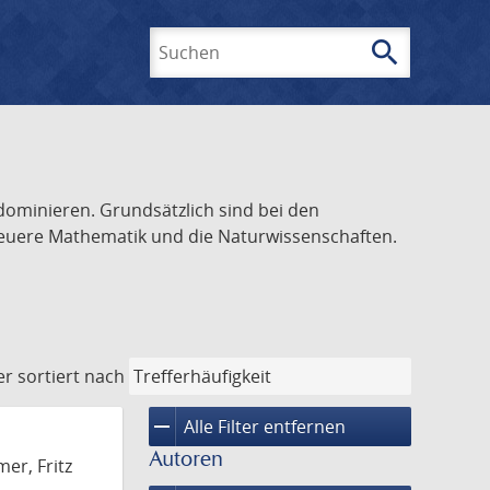
search
Suchen
dominieren. Grundsätzlich sind bei den
 neuere Mathematik und die Naturwissenschaften.
er
sortiert nach
remove
Alle Filter entfernen
Autoren
er, Fritz