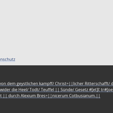
nschutz
n dem geystlichen kampff/ Christ=||licher Ritterschafft/ da
 wider die Heel/ Todt/ Teuffel || Sünde/ Gesetz #[et]c̃ tr#[o
let || durch Alexium Bres=||nicerum Cotbusianum.||