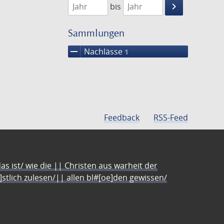
keyboard_arrow_right
bis
Suche
einschränke
Sammlungen
remove
Nachlässe
1
Feedback
RSS-Feed
s ist/ wie die || Christen aus warheit der
e]stlich zulesen/|| allen bl#[oe]den gewissen/