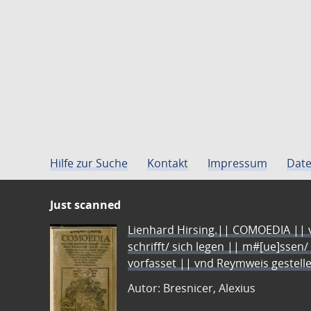
Hilfe zur Suche
Kontakt
Impressum
Date
Just scanned
Lienhard Hirsing.|| COMOEDIA || vo
schrifft/ sich legen || m#[ue]ssen/
vorfasset || vnd Reymweis gestel
Autor: Bresnicer, Alexius