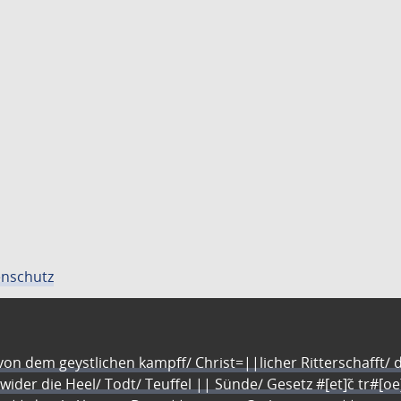
nschutz
n dem geystlichen kampff/ Christ=||licher Ritterschafft/ da
 wider die Heel/ Todt/ Teuffel || Sünde/ Gesetz #[et]c̃ tr#[o