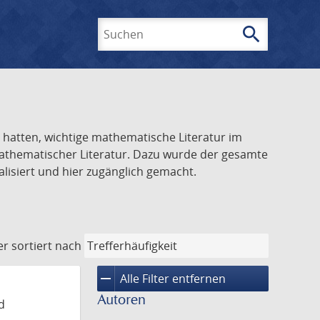
search
Suchen
el hatten, wichtige mathematische Literatur im
 mathematischer Literatur. Dazu wurde der gesamte
alisiert und hier zugänglich gemacht.
er
sortiert nach
remove
Alle Filter entfernen
Autoren
d