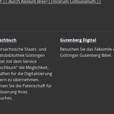
let || durch Alexium Bres=||nicerum Cotbusianum.||
schbuch
Gutenberg Digital
ersächsische Staats- und
Besuchen Sie das Faksimile 
ätsbibliothek Göttingen
Göttinger Gutenberg Bibel.
tet mit dem Service
schbuch” die Möglichkeit,
ften für die Digitalisierung
ern zu übernehmen.
en Sie die Patenschaft für
alisierung Ihres
uches.