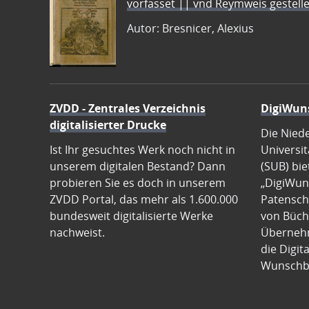
vorfasset || vnd Reymweis gestel
Autor: Bresnicer, Alexius
ZVDD - Zentrales Verzeichnis
DigiWun
digitalisierter Drucke
Die Nied
Ist Ihr gesuchtes Werk noch nicht in
Universit
unserem digitalen Bestand? Dann
(SUB) bie
probieren Sie es doch in unserem
„DigiWun
ZVDD Portal, das mehr als 1.600.000
Patenscha
bundesweit digitalisierte Werke
von Büch
nachweist.
Übernehm
die Digit
Wunschb