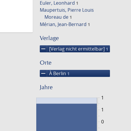
Euler, Leonhard
1
Maupertuis, Pierre Louis
Moreau de
1
Mérian, Jean-Bernard
1
Verlage
remove
[Verlag nicht ermittelbar]
1
Orte
remove
À Berlin
1
Jahre
1
1
0