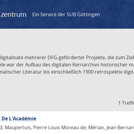
gszentrum
Ein Service der SUB Göttingen
odigitalisate mehrerer DFG-geförderter Projekte, die zum Zi
iele war der Aufbau des digitalen Kernarchivs historischer
ischer Literatur bis einschließlich 1900 retrospektiv digit
1 Treff
t De L'Académie
d; Maupertuis, Pierre Louis Moreau de; Mérian, Jean-Bernar