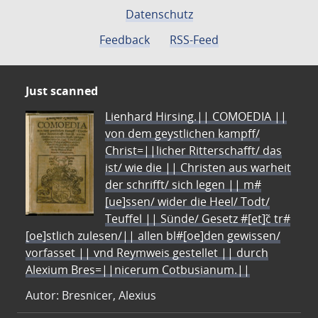
Datenschutz
Feedback
RSS-Feed
Just scanned
Lienhard Hirsing.|| COMOEDIA ||
von dem geystlichen kampff/
Christ=||licher Ritterschafft/ das
ist/ wie die || Christen aus warheit
der schrifft/ sich legen || m#
[ue]ssen/ wider die Heel/ Todt/
Teuffel || Sünde/ Gesetz #[et]c̃ tr#
[oe]stlich zulesen/|| allen bl#[oe]den gewissen/
vorfasset || vnd Reymweis gestellet || durch
Alexium Bres=||nicerum Cotbusianum.||
Autor: Bresnicer, Alexius