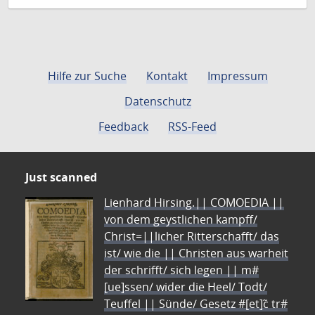
Hilfe zur Suche
Kontakt
Impressum
Datenschutz
Feedback
RSS-Feed
Just scanned
Lienhard Hirsing.|| COMOEDIA ||
von dem geystlichen kampff/
Christ=||licher Ritterschafft/ das
ist/ wie die || Christen aus warheit
der schrifft/ sich legen || m#
[ue]ssen/ wider die Heel/ Todt/
Teuffel || Sünde/ Gesetz #[et]c̃ tr#