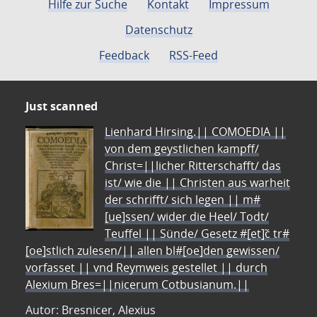
Hilfe zur Suche
Kontakt
Impressum
Datenschutz
Feedback
RSS-Feed
Just scanned
Lienhard Hirsing.|| COMOEDIA ||
von dem geystlichen kampff/
Christ=||licher Ritterschafft/ das
ist/ wie die || Christen aus warheit
der schrifft/ sich legen || m#
[ue]ssen/ wider die Heel/ Todt/
Teuffel || Sünde/ Gesetz #[et]c̃ tr#
[oe]stlich zulesen/|| allen bl#[oe]den gewissen/
vorfasset || vnd Reymweis gestellet || durch
Alexium Bres=||nicerum Cotbusianum.||
Autor: Bresnicer, Alexius