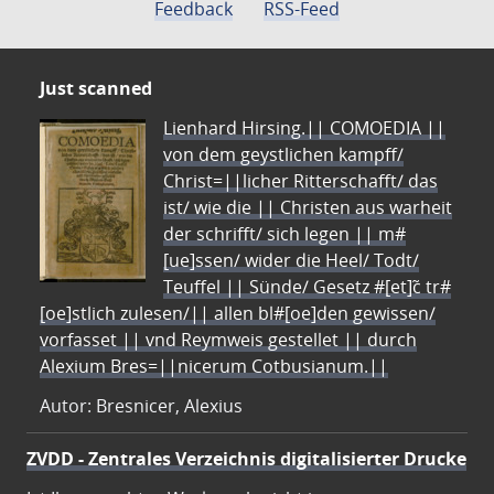
Feedback
RSS-Feed
Just scanned
Lienhard Hirsing.|| COMOEDIA ||
von dem geystlichen kampff/
Christ=||licher Ritterschafft/ das
ist/ wie die || Christen aus warheit
der schrifft/ sich legen || m#
[ue]ssen/ wider die Heel/ Todt/
Teuffel || Sünde/ Gesetz #[et]c̃ tr#
[oe]stlich zulesen/|| allen bl#[oe]den gewissen/
vorfasset || vnd Reymweis gestellet || durch
Alexium Bres=||nicerum Cotbusianum.||
Autor: Bresnicer, Alexius
ZVDD - Zentrales Verzeichnis digitalisierter Drucke