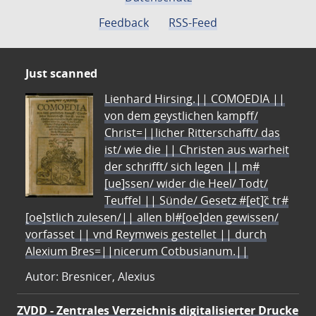
Feedback
RSS-Feed
Just scanned
Lienhard Hirsing.|| COMOEDIA ||
von dem geystlichen kampff/
Christ=||licher Ritterschafft/ das
ist/ wie die || Christen aus warheit
der schrifft/ sich legen || m#
[ue]ssen/ wider die Heel/ Todt/
Teuffel || Sünde/ Gesetz #[et]c̃ tr#
[oe]stlich zulesen/|| allen bl#[oe]den gewissen/
vorfasset || vnd Reymweis gestellet || durch
Alexium Bres=||nicerum Cotbusianum.||
Autor: Bresnicer, Alexius
ZVDD - Zentrales Verzeichnis digitalisierter Drucke