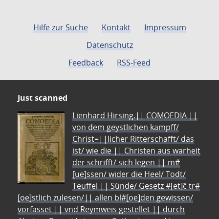
Hilfe zur Suche
Kontakt
Impressum
Datenschutz
Feedback
RSS-Feed
Just scanned
Lienhard Hirsing.|| COMOEDIA ||
von dem geystlichen kampff/
Christ=||licher Ritterschafft/ das
ist/ wie die || Christen aus warheit
der schrifft/ sich legen || m#
[ue]ssen/ wider die Heel/ Todt/
Teuffel || Sünde/ Gesetz #[et]c̃ tr#
[oe]stlich zulesen/|| allen bl#[oe]den gewissen/
vorfasset || vnd Reymweis gestellet || durch