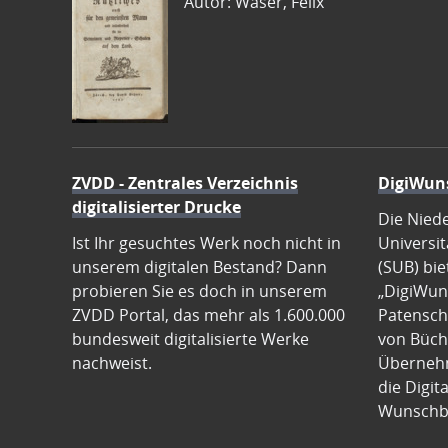
Autor: Waser, Felix
ZVDD - Zentrales Verzeichnis
DigiWun
digitalisierter Drucke
Die Nied
Ist Ihr gesuchtes Werk noch nicht in
Universit
unserem digitalen Bestand? Dann
(SUB) bie
probieren Sie es doch in unserem
„DigiWun
ZVDD Portal, das mehr als 1.600.000
Patenscha
bundesweit digitalisierte Werke
von Büch
nachweist.
Übernehm
die Digit
Wunschb