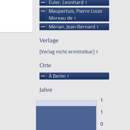
remove
Euler, Leonhard
1
remove
Maupertuis, Pierre Louis
Moreau de
1
remove
Mérian, Jean-Bernard
1
Verlage
[Verlag nicht ermittelbar]
1
Orte
remove
À Berlin
1
Jahre
1
1
0