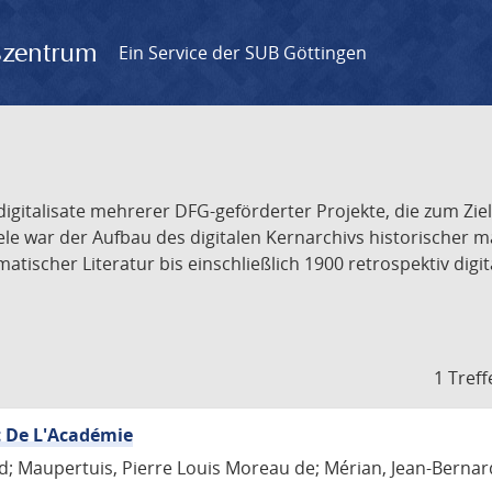
gszentrum
Ein Service der SUB Göttingen
odigitalisate mehrerer DFG-geförderter Projekte, die zum Zi
iele war der Aufbau des digitalen Kernarchivs historischer
ischer Literatur bis einschließlich 1900 retrospektiv digit
1 Treff
t De L'Académie
d; Maupertuis, Pierre Louis Moreau de; Mérian, Jean-Bernar