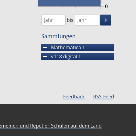
0
1752
1753
keyboard_arrow_right
bis
Suche
einschränke
Sammlungen
remove
Mathematica
1
remove
vd18 digital
1
Feedback
RSS-Feed
emeinen und Repetier-Schulen auf dem Land