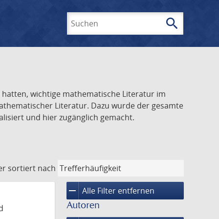
search
Suchen
el hatten, wichtige mathematische Literatur im
 mathematischer Literatur. Dazu wurde der gesamte
alisiert und hier zugänglich gemacht.
er
sortiert nach
remove
Alle Filter entfernen
Autoren
d