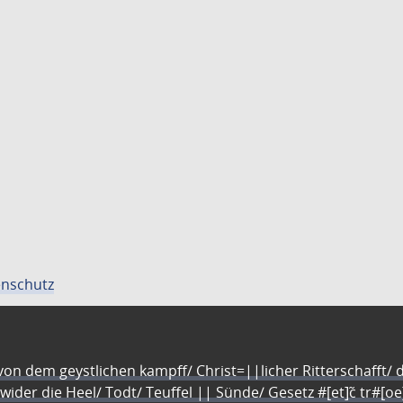
nschutz
n dem geystlichen kampff/ Christ=||licher Ritterschafft/ da
 wider die Heel/ Todt/ Teuffel || Sünde/ Gesetz #[et]c̃ tr#[o