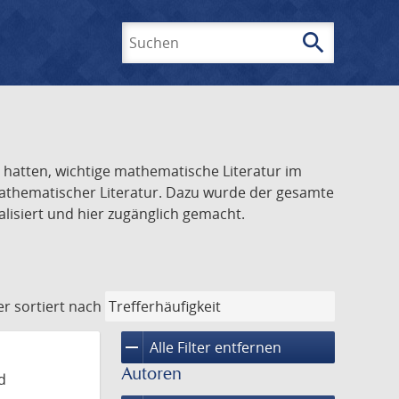
search
Suchen
el hatten, wichtige mathematische Literatur im
 mathematischer Literatur. Dazu wurde der gesamte
alisiert und hier zugänglich gemacht.
er
sortiert nach
remove
Alle Filter entfernen
Autoren
d