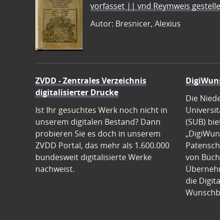
vorfasset || vnd Reymweis gestel
Autor: Bresnicer, Alexius
ZVDD - Zentrales Verzeichnis
DigiWun
digitalisierter Drucke
Die Nied
Ist Ihr gesuchtes Werk noch nicht in
Universit
unserem digitalen Bestand? Dann
(SUB) bie
probieren Sie es doch in unserem
„DigiWun
ZVDD Portal, das mehr als 1.600.000
Patenscha
bundesweit digitalisierte Werke
von Büch
nachweist.
Übernehm
die Digit
Wunschb