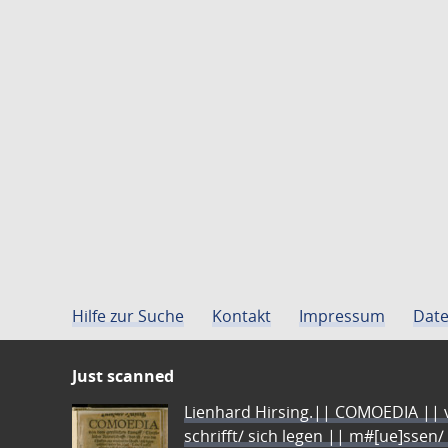
Hilfe zur Suche
Kontakt
Impressum
Date
Just scanned
Lienhard Hirsing.|| COMOEDIA || vo
schrifft/ sich legen || m#[ue]ssen/