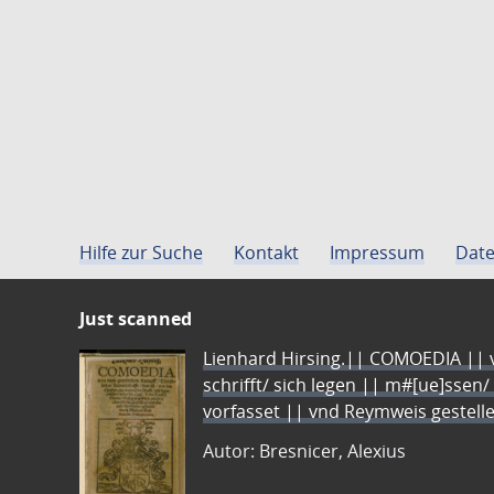
Hilfe zur Suche
Kontakt
Impressum
Date
Just scanned
Lienhard Hirsing.|| COMOEDIA || vo
schrifft/ sich legen || m#[ue]ssen/
vorfasset || vnd Reymweis gestel
Autor: Bresnicer, Alexius