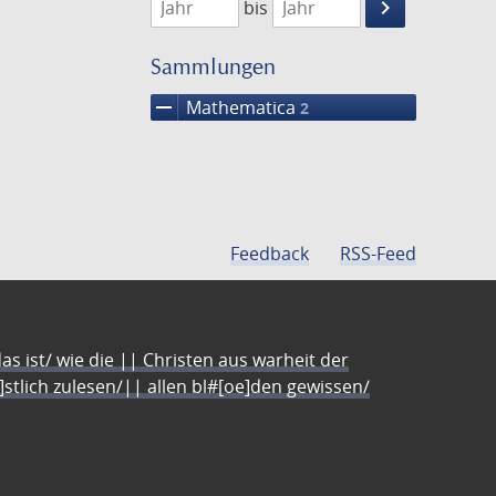
keyboard_arrow_right
bis
Suche
einschränke
Sammlungen
remove
Mathematica
2
Feedback
RSS-Feed
s ist/ wie die || Christen aus warheit der
e]stlich zulesen/|| allen bl#[oe]den gewissen/