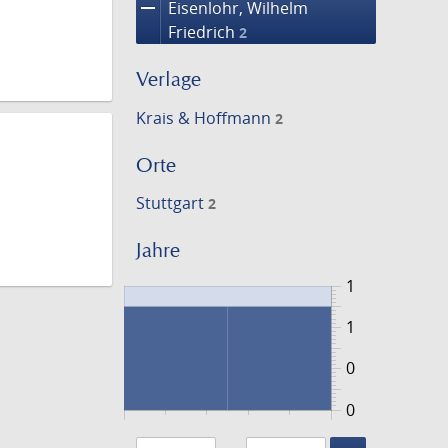
remove
Eisenlohr, Wilhelm
Friedrich
2
Verlage
Krais & Hoffmann
2
Orte
Stuttgart
2
Jahre
1
1
0
0
1857
1863