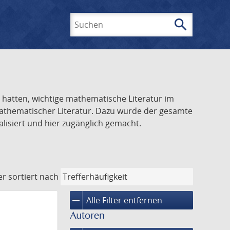
search
Suchen
el hatten, wichtige mathematische Literatur im
 mathematischer Literatur. Dazu wurde der gesamte
alisiert und hier zugänglich gemacht.
er
sortiert nach
remove
Alle Filter entfernen
Autoren