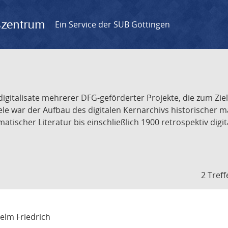
gszentrum
Ein Service der SUB Göttingen
odigitalisate mehrerer DFG-geförderter Projekte, die zum Zi
iele war der Aufbau des digitalen Kernarchivs historischer
ischer Literatur bis einschließlich 1900 retrospektiv digit
2 Treff
helm Friedrich