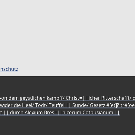
nschutz
n dem geystlichen kampff/ Christ=||licher Ritterschafft/ da
 wider die Heel/ Todt/ Teuffel || Sünde/ Gesetz #[et]c̃ tr#[o
let || durch Alexium Bres=||nicerum Cotbusianum.||