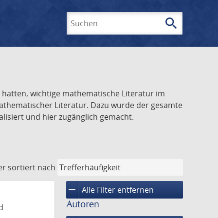
search
Suchen
el hatten, wichtige mathematische Literatur im
 mathematischer Literatur. Dazu wurde der gesamte
alisiert und hier zugänglich gemacht.
er
sortiert nach
remove
Alle Filter entfernen
Autoren
d