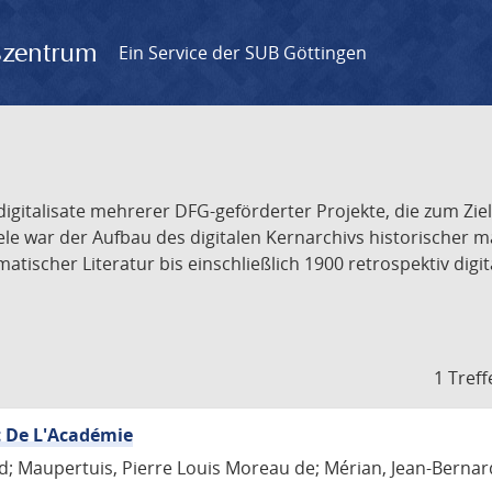
gszentrum
Ein Service der SUB Göttingen
odigitalisate mehrerer DFG-geförderter Projekte, die zum Zi
iele war der Aufbau des digitalen Kernarchivs historischer
ischer Literatur bis einschließlich 1900 retrospektiv digit
1 Treff
t De L'Académie
d; Maupertuis, Pierre Louis Moreau de; Mérian, Jean-Bernar