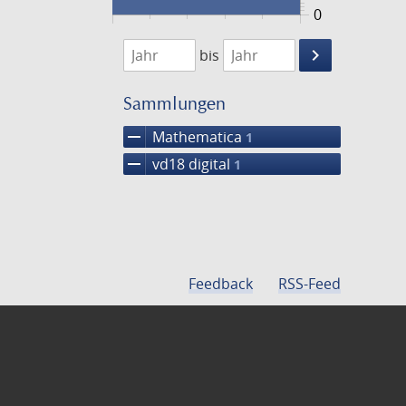
0
1752
1753
keyboard_arrow_right
bis
Suche
einschränke
Sammlungen
remove
Mathematica
1
remove
vd18 digital
1
Feedback
RSS-Feed