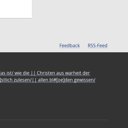
Feedback
RSS-Feed
s ist/ wie die || Christen aus warheit der
e]stlich zulesen/|| allen bl#[oe]den gewissen/