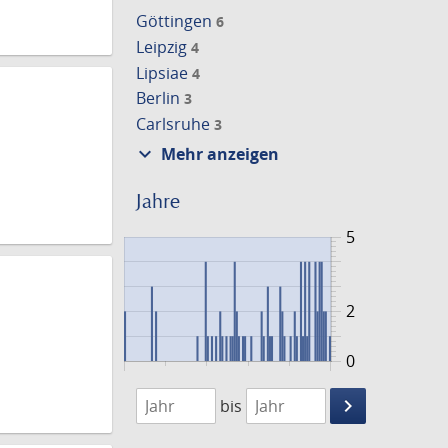
Göttingen
6
Leipzig
4
Lipsiae
4
Berlin
3
Carlsruhe
3
expand_more
Mehr anzeigen
Jahre
5
2
0
1701
1801
keyboard_arrow_right
bis
Suche