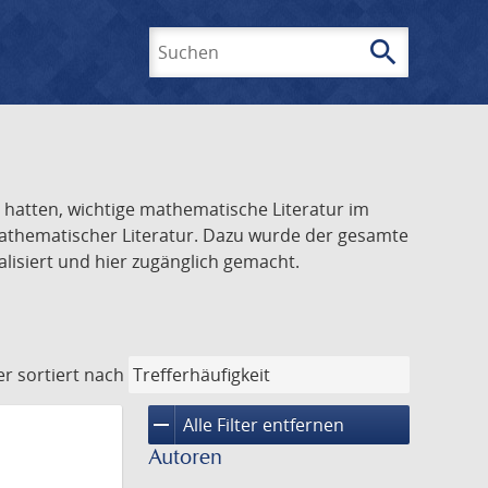
search
Suchen
el hatten, wichtige mathematische Literatur im
 mathematischer Literatur. Dazu wurde der gesamte
alisiert und hier zugänglich gemacht.
er
sortiert nach
remove
Alle Filter entfernen
Autoren