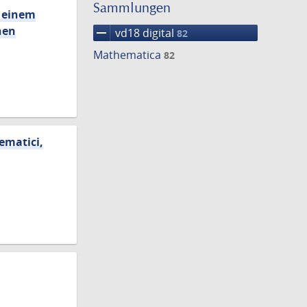
einschränke
Sammlungen
n einem
nen
remove
vd18 digital
82
Mathematica
82
ematici,