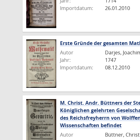
Jahr:
1714
Importdatum:
26.01.2010
Erste Gründe der gesamten Ma
Autor
Darjes, Joachi
Jahr:
1747
Importdatum:
08.12.2010
M. Christ. Andr. Büttners der S
Königlichen gelehrten Geselsch
des Reichsfreyherrn von Wolff
Wissenschaften befindet
Autor
Büttner, Chris