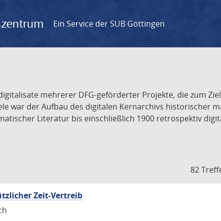
gszentrum
Ein Service der SUB Göttingen
odigitalisate mehrerer DFG-geförderter Projekte, die zum Zi
iele war der Aufbau des digitalen Kernarchivs historischer
ischer Literatur bis einschließlich 1900 retrospektiv digit
Zur
82 Treff
sten
letzten
Seite
tzlicher Zeit-Vertreib
ch