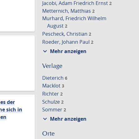
Jacobi, Adam Friedrich Ernst
2
Metternich, Matthias
2
Murhard, Friedrich Wilhelm
August
2
Pescheck, Christian
2
Roeder, Johann Paul
2
expand_more
Mehr anzeigen
Verlage
Dieterich
6
Macklot
3
Richter
2
Schulze
es der
2
e sich in
Sommer
2
hen
expand_more
Mehr anzeigen
Orte