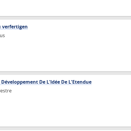
 verfertigen
ius
 Développement De L'Idée De L'Etendue
vestre