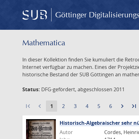
Göttinger Digitalisierun
Mathematica
In dieser Kollektion finden Sie kumuliert die Retr
Internet verfügbar zu machen. Eines der Projektz
historische Bestand der SUB Göttingen an mathemat
Status:
DFG-gefördert, abgeschlossen 2011
first_page
navigate_before
Aktuelle
Gehe
Gehe
Gehe
Gehe
Gehe
navigate_next
Zur
last_page
1
2
3
4
5
6
Seite:
zu
zu
zu
zu
zu
näch
Seite
Seite
Seite
Seite
Seite
Seite
Historisch-Algebraischer sehr nü
Autor
Cordes, Heinri