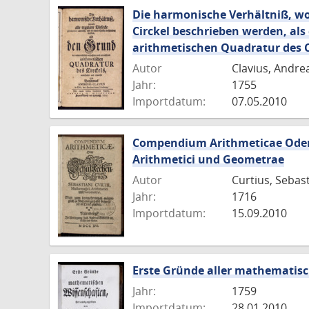
Die harmonische Verhältniß, wo
Circkel beschrieben werden, al
arithmetischen Quadratur des 
Autor
Clavius, Andre
Jahr:
1755
Importdatum:
07.05.2010
Compendium Arithmeticae Oder K
Arithmetici und Geometrae
Autor
Curtius, Sebas
Jahr:
1716
Importdatum:
15.09.2010
Erste Gründe aller mathematis
Jahr:
1759
Importdatum:
28.01.2010