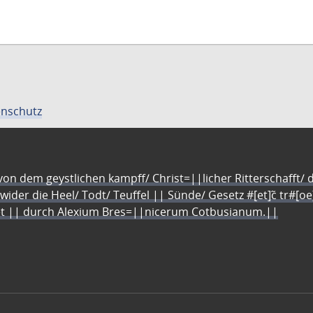
Zur
sten
letzten
Seite
nschutz
n dem geystlichen kampff/ Christ=||licher Ritterschafft/ da
 wider die Heel/ Todt/ Teuffel || Sünde/ Gesetz #[et]c̃ tr#[o
let || durch Alexium Bres=||nicerum Cotbusianum.||