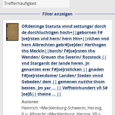
Filter anzeigen
ORdeninge Statuta vnnd settunge/ dorch
de dorchluchtigen hoch=||gebornen F#
[oe]rsten vnd hern/ hern Hin=||richen vnd
hern Albrechten gebr#[oe]der/ Herthogen
tho Meckln||borch/ F#[oe]rsten tho
Wenden/ Greuen tho Swerin/ Rozstock ||
vnd Stargardt der lande heren. Jn
genanten erer F#[oe]rstlicken || gnaden
F#[oe]rstendome/ Landen/ Steden vnnd
Gebeden/ dem || gemenen nutthe thom
besten. Jm yar ... || Veffteinhundert vñ S#
[oe]ß|| theine ... ||
Autoren
Heinrich <Mecklenburg-Schwerin, Herzog,
V.>; Albrecht <Mecklenburg, Herzog, VII.>