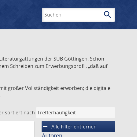
search
Suchen
Literaturgattungen der SUB Göttingen. Schon
inem Schreiben zum Erwerbungsprofil, „daß auf
it großer Vollständigkeit erworben; die digitale
.
er
sortiert nach
remove
Alle Filter entfernen
Autoren