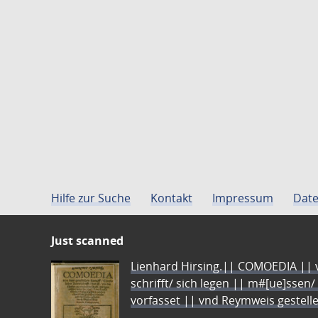
Hilfe zur Suche
Kontakt
Impressum
Date
Just scanned
Lienhard Hirsing.|| COMOEDIA || vo
schrifft/ sich legen || m#[ue]ssen/
vorfasset || vnd Reymweis gestel