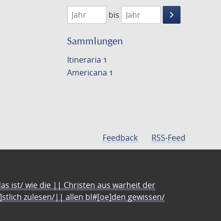
1819
1820
keyboard_arrow_right
bis
Suche
einschränke
Sammlungen
Itineraria
1
Americana
1
Feedback
RSS-Feed
s ist/ wie die || Christen aus warheit der
e]stlich zulesen/|| allen bl#[oe]den gewissen/