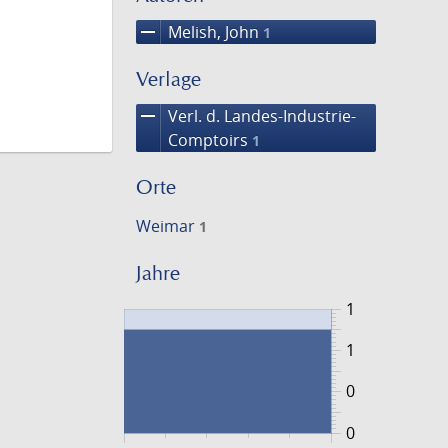
remove
Melish, John
1
Verlage
remove
Verl. d. Landes-Industrie-
Comptoirs
1
Orte
Weimar
1
Jahre
1
1
0
0