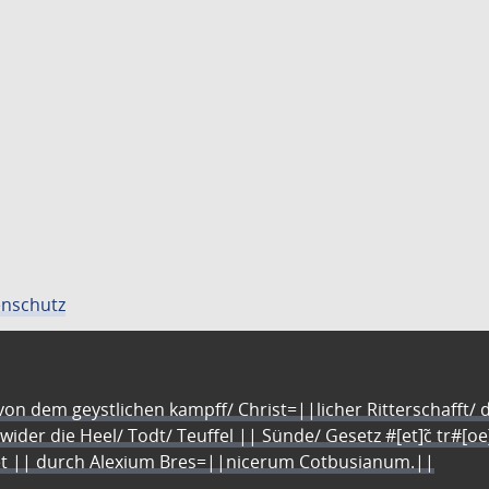
nschutz
n dem geystlichen kampff/ Christ=||licher Ritterschafft/ da
 wider die Heel/ Todt/ Teuffel || Sünde/ Gesetz #[et]c̃ tr#[o
let || durch Alexium Bres=||nicerum Cotbusianum.||