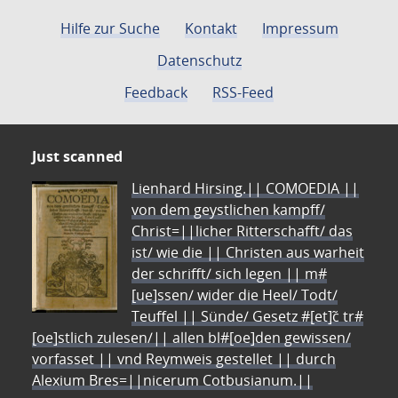
Hilfe zur Suche
Kontakt
Impressum
Datenschutz
Feedback
RSS-Feed
Just scanned
Lienhard Hirsing.|| COMOEDIA ||
von dem geystlichen kampff/
Christ=||licher Ritterschafft/ das
ist/ wie die || Christen aus warheit
der schrifft/ sich legen || m#
[ue]ssen/ wider die Heel/ Todt/
Teuffel || Sünde/ Gesetz #[et]c̃ tr#
[oe]stlich zulesen/|| allen bl#[oe]den gewissen/
vorfasset || vnd Reymweis gestellet || durch
Alexium Bres=||nicerum Cotbusianum.||