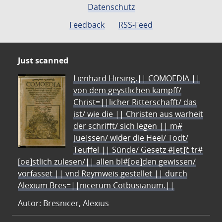
Datenschutz
Feedback
RSS-Feed
Just scanned
Lienhard Hirsing.|| COMOEDIA ||
von dem geystlichen kampff/
Christ=||licher Ritterschafft/ das
ist/ wie die || Christen aus warheit
der schrifft/ sich legen || m#
[ue]ssen/ wider die Heel/ Todt/
Teuffel || Sünde/ Gesetz #[et]c̃ tr#
[oe]stlich zulesen/|| allen bl#[oe]den gewissen/
vorfasset || vnd Reymweis gestellet || durch
Alexium Bres=||nicerum Cotbusianum.||
Autor: Bresnicer, Alexius