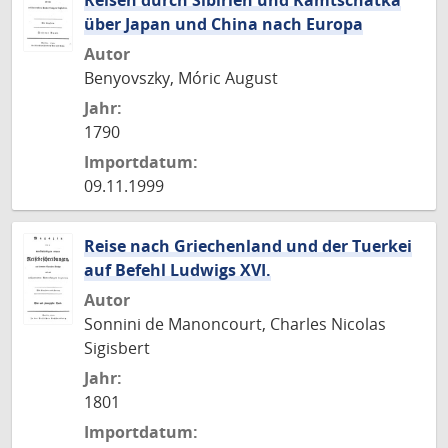
Reisen durch Sibirien und Kamtschatka
über Japan und China nach Europa
Autor
Benyovszky, Móric August
Jahr:
1790
Importdatum:
09.11.1999
Reise nach Griechenland und der Tuerkei
auf Befehl Ludwigs XVI.
Autor
Sonnini de Manoncourt, Charles Nicolas
Sigisbert
Jahr:
1801
Importdatum: