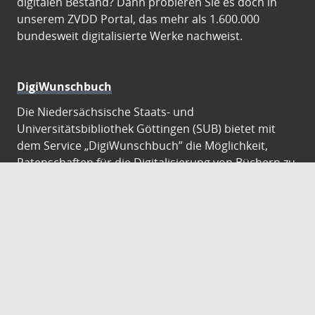
digitalen Bestand? Dann probieren Sie es doch in
unserem ZVDD Portal, das mehr als 1.600.000
bundesweit digitalisierte Werke nachweist.
DigiWunschbuch
Die Niedersächsische Staats- und
Universitätsbibliothek Göttingen (SUB) bietet mit
dem Service „DigiWunschbuch” die Möglichkeit,
Patenschaften für die Digitalisierung von Büchern zu
übernehmen. Übernehmen Sie die Patenschaft für
die Digitalisierung Ihres Wunschbuches.
Gutenberg Digital
Besuchen Sie das Faksimile der Göttinger Gutenberg
Bibel.