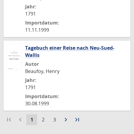
Jahr:
1791
Importdatum:
11.11.1999
Tagebuch einer Reise nach Neu-Sued-
Wallis
Autor
Beaufoy, Henry
Jahr:
1791
Importdatum:
30.08.1999
first_page
navigate_before
Aktuelle
Gehe
Gehe
navigate_next
Zur
last_page
Zur
1
2
3
Seite:
zu
zu
nächsten
letzten
Seite
Seite
Seite
Seite