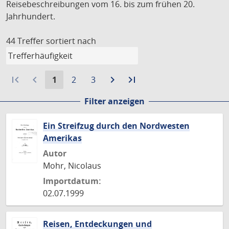
Reisebeschreibungen vom 16. bis zum frühen 20.
Jahrhundert.
44 Treffer
sortiert nach
first_page
navigate_before
Aktuelle
Gehe
Gehe
navigate_next
Zur
last_page
Zur
1
2
3
Seite:
zu
zu
nächsten
letzten
Filter anzeigen
Seite
Seite
Seite
Seite
Ein Streifzug durch den Nordwesten
Amerikas
Autor
Mohr, Nicolaus
Importdatum:
02.07.1999
Reisen, Entdeckungen und