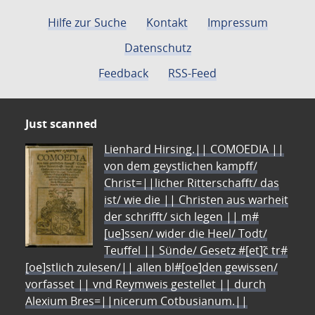
Hilfe zur Suche
Kontakt
Impressum
Datenschutz
Feedback
RSS-Feed
Just scanned
Lienhard Hirsing.|| COMOEDIA ||
von dem geystlichen kampff/
Christ=||licher Ritterschafft/ das
ist/ wie die || Christen aus warheit
der schrifft/ sich legen || m#
[ue]ssen/ wider die Heel/ Todt/
Teuffel || Sünde/ Gesetz #[et]c̃ tr#
[oe]stlich zulesen/|| allen bl#[oe]den gewissen/
vorfasset || vnd Reymweis gestellet || durch
Alexium Bres=||nicerum Cotbusianum.||