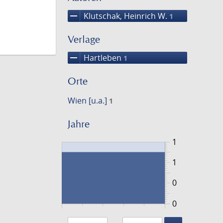
remove
Klutschak, Heinrich W.
1
Verlage
remove
Hartleben
1
Orte
Wien [u.a.]
1
Jahre
1
1
0
0
1881
1882