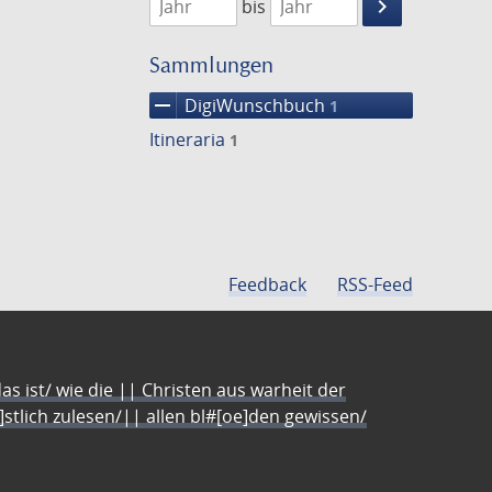
keyboard_arrow_right
bis
Suche
einschränke
Sammlungen
remove
DigiWunschbuch
1
Itineraria
1
Feedback
RSS-Feed
s ist/ wie die || Christen aus warheit der
e]stlich zulesen/|| allen bl#[oe]den gewissen/