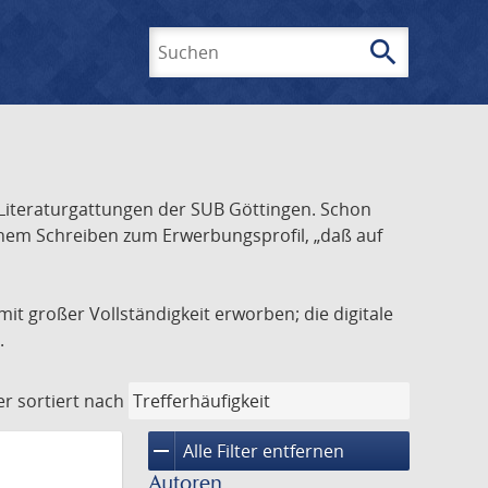
search
Suchen
Literaturgattungen der SUB Göttingen. Schon
inem Schreiben zum Erwerbungsprofil, „daß auf
it großer Vollständigkeit erworben; die digitale
.
er
sortiert nach
remove
Alle Filter entfernen
Autoren