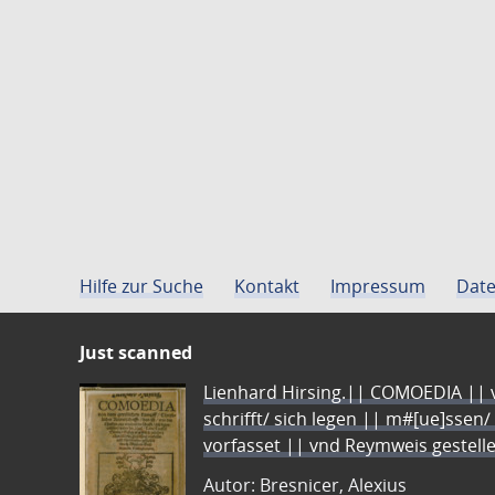
Hilfe zur Suche
Kontakt
Impressum
Date
Just scanned
Lienhard Hirsing.|| COMOEDIA || vo
schrifft/ sich legen || m#[ue]ssen/
vorfasset || vnd Reymweis gestel
Autor: Bresnicer, Alexius