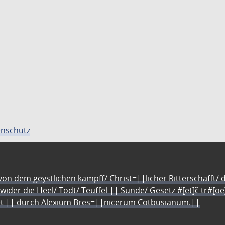
nschutz
n dem geystlichen kampff/ Christ=||licher Ritterschafft/ da
 wider die Heel/ Todt/ Teuffel || Sünde/ Gesetz #[et]c̃ tr#[o
let || durch Alexium Bres=||nicerum Cotbusianum.||