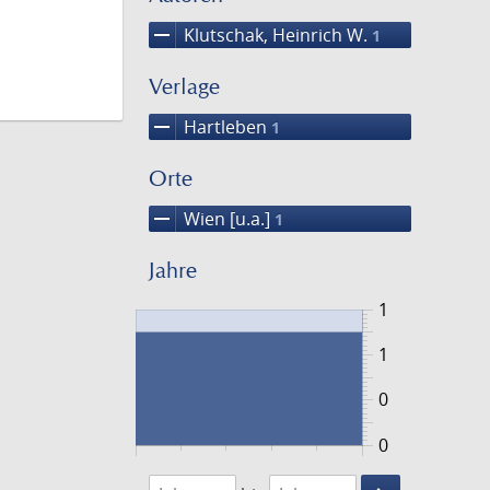
remove
Klutschak, Heinrich W.
1
Verlage
remove
Hartleben
1
Orte
remove
Wien [u.a.]
1
Jahre
1
1
0
0
1881
1882