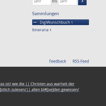
keyboard_arrow_right
bis
Suche
einschränke
Sammlungen
remove
DigiWunschbuch
1
Itineraria
1
Feedback
RSS-Feed
s ist/ wie die || Christen aus warheit der
e]stlich zulesen/|| allen bl#[oe]den gewissen/