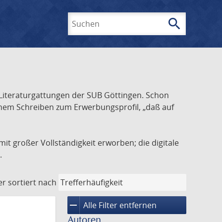
search
Suchen
Literaturgattungen der SUB Göttingen. Schon
inem Schreiben zum Erwerbungsprofil, „daß auf
it großer Vollständigkeit erworben; die digitale
.
er
sortiert nach
remove
Alle Filter entfernen
Autoren