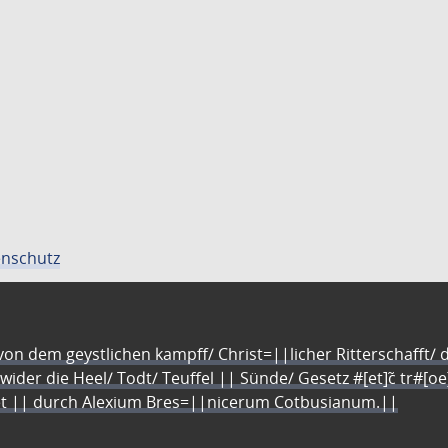
nschutz
n dem geystlichen kampff/ Christ=||licher Ritterschafft/ da
 wider die Heel/ Todt/ Teuffel || Sünde/ Gesetz #[et]c̃ tr#[o
let || durch Alexium Bres=||nicerum Cotbusianum.||