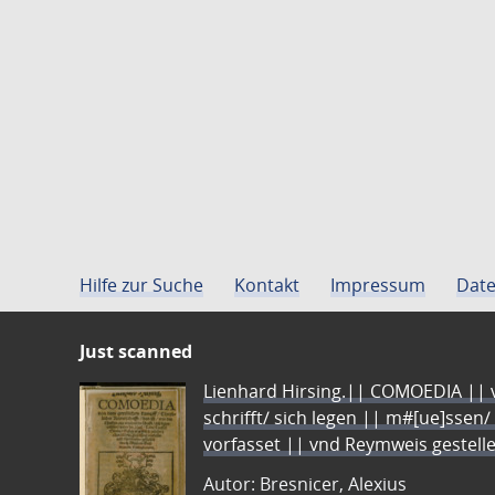
Hilfe zur Suche
Kontakt
Impressum
Date
Just scanned
Lienhard Hirsing.|| COMOEDIA || vo
schrifft/ sich legen || m#[ue]ssen/
vorfasset || vnd Reymweis gestel
Autor: Bresnicer, Alexius