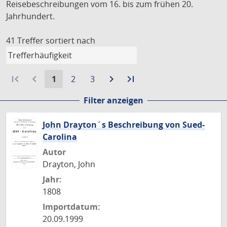
Reisebeschreibungen vom 16. bis zum frühen 20.
Jahrhundert.
41 Treffer
sortiert nach
first_page
navigate_before
Aktuelle
Gehe
Gehe
navigate_next
Zur
last_page
Zur
1
2
3
Seite:
zu
zu
nächsten
letzten
Filter anzeigen
Seite
Seite
Seite
Seite
John Drayton´s Beschreibung von Sued-
Carolina
Autor
Drayton, John
Jahr:
1808
Importdatum:
20.09.1999