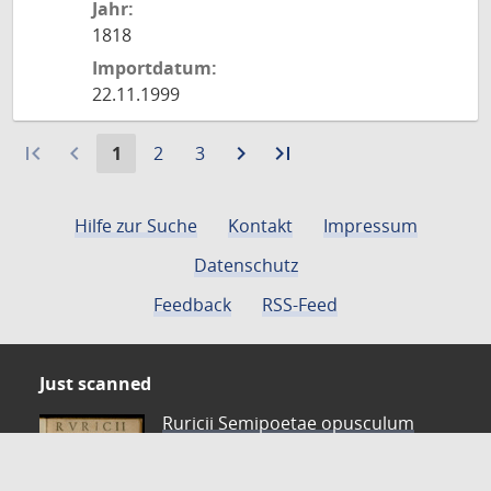
Jahr:
1818
Importdatum:
22.11.1999
first_page
navigate_before
Aktuelle
Gehe
Gehe
navigate_next
Zur
last_page
Zur
1
2
3
Seite:
zu
zu
nächsten
letzten
Seite
Seite
Seite
Seite
Hilfe zur Suche
Kontakt
Impressum
Datenschutz
Feedback
RSS-Feed
Just scanned
Ruricii Semipoetae opusculum
Autor: Ruricius,