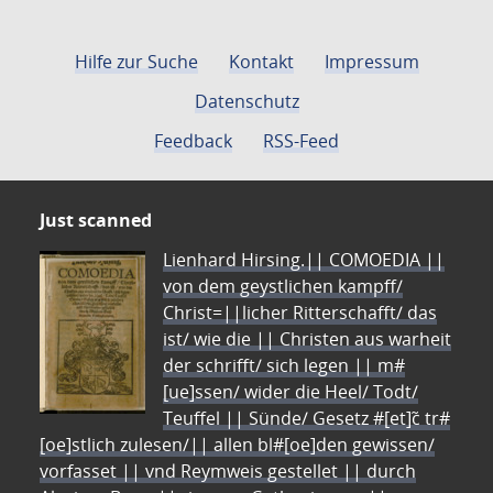
Hilfe zur Suche
Kontakt
Impressum
Datenschutz
Feedback
RSS-Feed
Just scanned
Lienhard Hirsing.|| COMOEDIA ||
von dem geystlichen kampff/
Christ=||licher Ritterschafft/ das
ist/ wie die || Christen aus warheit
der schrifft/ sich legen || m#
[ue]ssen/ wider die Heel/ Todt/
Teuffel || Sünde/ Gesetz #[et]c̃ tr#
[oe]stlich zulesen/|| allen bl#[oe]den gewissen/
vorfasset || vnd Reymweis gestellet || durch