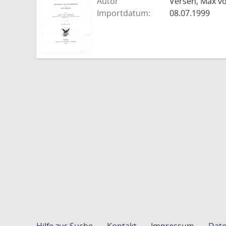
Autor
Versen, Max v
Importdatum:
08.07.1999
Hilfe zur Suche
Kontakt
Impressum
Date