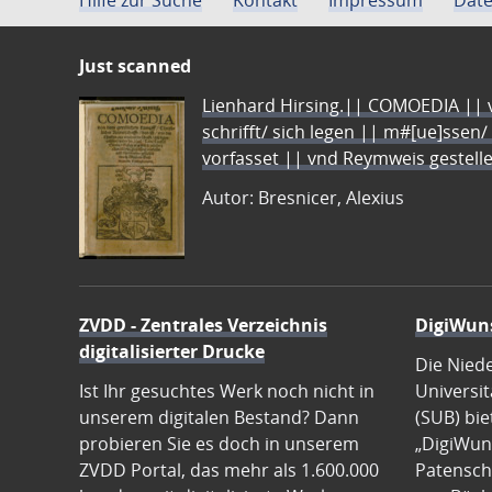
Just scanned
Lienhard Hirsing.|| COMOEDIA || vo
schrifft/ sich legen || m#[ue]ssen/
vorfasset || vnd Reymweis gestel
Autor: Bresnicer, Alexius
ZVDD - Zentrales Verzeichnis
DigiWun
digitalisierter Drucke
Die Nied
Ist Ihr gesuchtes Werk noch nicht in
Universit
unserem digitalen Bestand? Dann
(SUB) bie
probieren Sie es doch in unserem
„DigiWun
ZVDD Portal, das mehr als 1.600.000
Patenscha