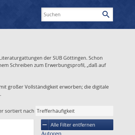
search
Suchen
Literaturgattungen der SUB Göttingen. Schon
inem Schreiben zum Erwerbungsprofil, „daß auf
it großer Vollständigkeit erworben; die digitale
.
er
sortiert nach
remove
Alle Filter entfernen
Autoren