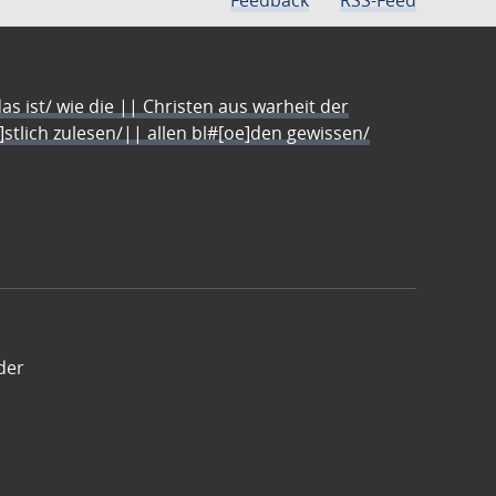
s ist/ wie die || Christen aus warheit der
e]stlich zulesen/|| allen bl#[oe]den gewissen/
der