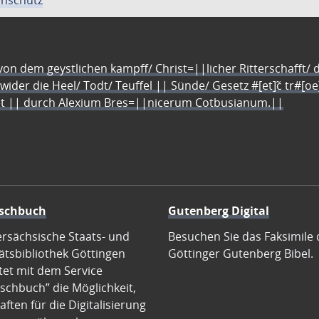
n dem geystlichen kampff/ Christ=||licher Ritterschafft/ da
 wider die Heel/ Todt/ Teuffel || Sünde/ Gesetz #[et]c̃ tr#[o
let || durch Alexium Bres=||nicerum Cotbusianum.||
schbuch
Gutenberg Digital
ersächsische Staats- und
Besuchen Sie das Faksimile 
ätsbibliothek Göttingen
Göttinger Gutenberg Bibel.
tet mit dem Service
schbuch” die Möglichkeit,
ften für die Digitalisierung