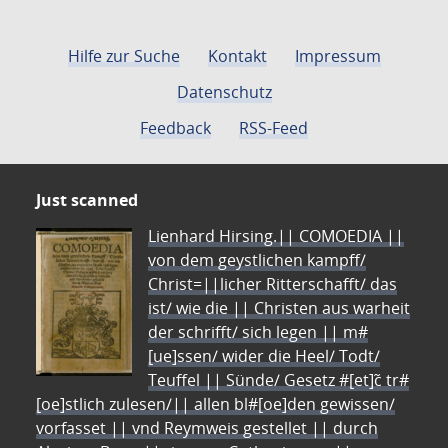
Hilfe zur Suche
Kontakt
Impressum
Datenschutz
Feedback
RSS-Feed
Just scanned
Lienhard Hirsing.|| COMOEDIA ||
von dem geystlichen kampff/
Christ=||licher Ritterschafft/ das
ist/ wie die || Christen aus warheit
der schrifft/ sich legen || m#
[ue]ssen/ wider die Heel/ Todt/
Teuffel || Sünde/ Gesetz #[et]c̃ tr#
[oe]stlich zulesen/|| allen bl#[oe]den gewissen/
vorfasset || vnd Reymweis gestellet || durch