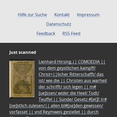
Hilfe zur Suche
Kontakt
Impressum
Datenschutz
Feedback
RSS-Feed
Just scanned
Lienhard Hirsing.|| COMOEDIA ||
von dem geystlichen kampff/
Christ=||licher Ritterschafft/ das
ist/ wie die || Christen aus warheit
der schrifft/ sich legen || m#
[ue]ssen/ wider die Heel/ Todt/
Teuffel || Sünde/ Gesetz #[et]c̃ tr#
[oe]stlich zulesen/|| allen bl#[oe]den gewissen/
vorfasset || vnd Reymweis gestellet || durch