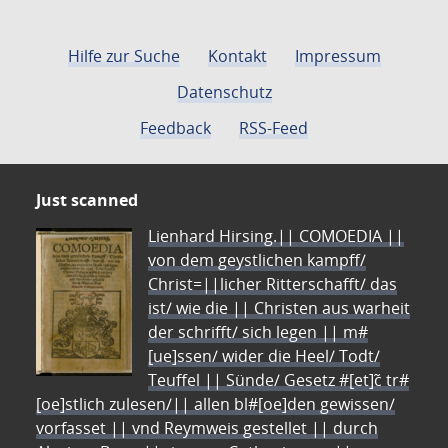
Hilfe zur Suche
Kontakt
Impressum
Datenschutz
Feedback
RSS-Feed
Just scanned
Lienhard Hirsing.|| COMOEDIA ||
von dem geystlichen kampff/
Christ=||licher Ritterschafft/ das
ist/ wie die || Christen aus warheit
der schrifft/ sich legen || m#
[ue]ssen/ wider die Heel/ Todt/
Teuffel || Sünde/ Gesetz #[et]c̃ tr#
[oe]stlich zulesen/|| allen bl#[oe]den gewissen/
vorfasset || vnd Reymweis gestellet || durch