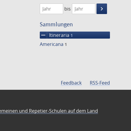
1807
1808
keyboard_arrow_right
bis
Suche
einschränke
Sammlungen
remove
Itineraria
1
Americana
1
Feedback
RSS-Feed
emeinen und Repetier-Schulen auf dem Land