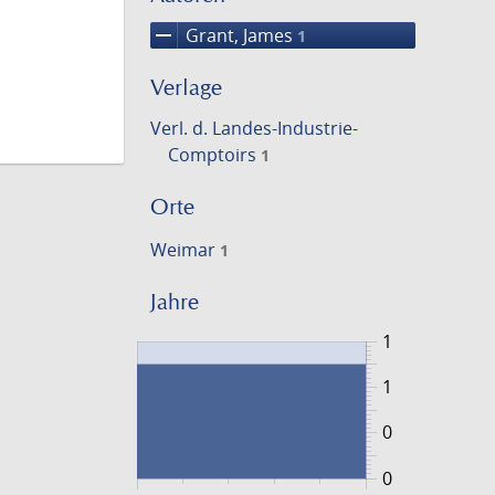
remove
Grant, James
1
Verlage
Verl. d. Landes-Industrie-
Comptoirs
1
Orte
Weimar
1
Jahre
1
1
0
0