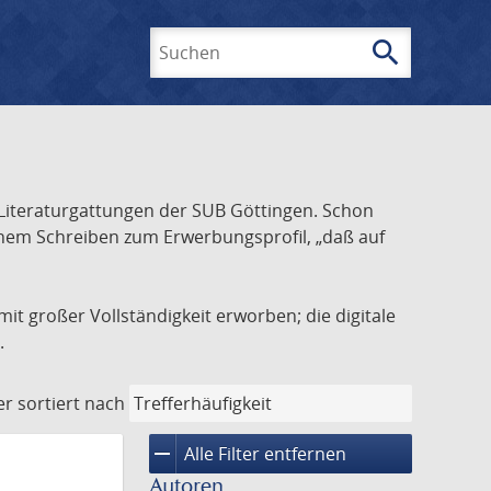
search
Suchen
Literaturgattungen der SUB Göttingen. Schon
inem Schreiben zum Erwerbungsprofil, „daß auf
it großer Vollständigkeit erworben; die digitale
.
er
sortiert nach
remove
Alle Filter entfernen
Autoren