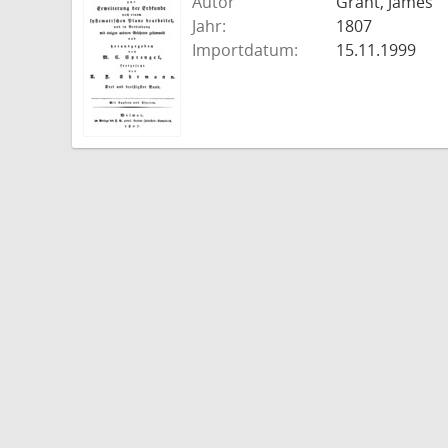
Autor
Grant, James
Jahr:
1807
Importdatum:
15.11.1999