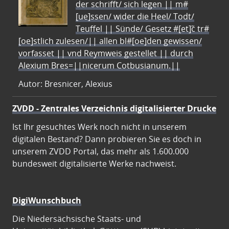
der schrifft/ sich legen || m#
[ue]ssen/ wider die Heel/ Todt/
Teuffel || Sünde/ Gesetz #[et]c̃ tr#
[oe]stlich zulesen/|| allen bl#[oe]den gewissen/
vorfasset || vnd Reymweis gestellet || durch
Alexium Bres=||nicerum Cotbusianum.||
Autor: Bresnicer, Alexius
ZVDD - Zentrales Verzeichnis digitalisierter Drucke
Ist Ihr gesuchtes Werk noch nicht in unserem
digitalen Bestand? Dann probieren Sie es doch in
unserem ZVDD Portal, das mehr als 1.600.000
bundesweit digitalisierte Werke nachweist.
DigiWunschbuch
Die Niedersächsische Staats- und