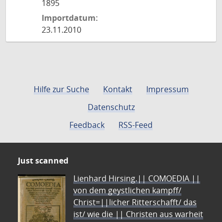
1895
Importdatum:
23.11.2010
Hilfe zur Suche
Kontakt
Impressum
Datenschutz
Feedback
RSS-Feed
Just scanned
Lienhard Hirsing.|| COMOEDIA ||
von dem geystlichen kampff/
Christ=||licher Ritterschafft/ das
ist/ wie die || Christen aus warheit