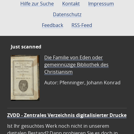
Hilfe zur Suche
Kontakt
Impressum
Datenschutz
Feedback
RSS-Feed
Just scanned
Die Familie von Eden oder
gemeinnüzige Bibliothek des
Christianism
Autor: Pfenninger, Johann Konrad
ZVDD - Zentrales Verzeichnis digitalisierter Drucke
Ist Ihr gesuchtes Werk noch nicht in unserem
digitalen Bestand? Dann probieren Sie es doch in