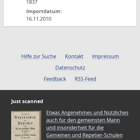
1837
Importdatum:
16.11.2010
Hilfe zur Suche
Kontakt
Impressum
Datenschutz
Feedback
RSS-Feed
Just scanned
Etwas Angenehmes und Nützliches
auch für den gemeinsten Mann
und insonderheit für die
Gemeinen und Repetier-Schulen