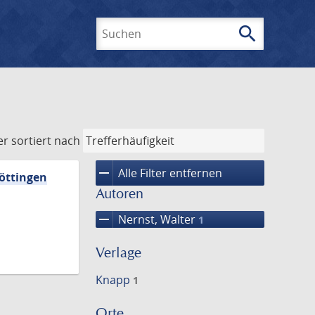
search
Suchen
er
sortiert nach
remove
Alle Filter entfernen
Göttingen
Autoren
remove
Nernst, Walter
1
Verlage
Knapp
1
Orte