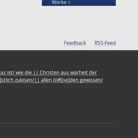
Werke
1
Feedback
RSS-Feed
s ist/ wie die || Christen aus warheit der
e]stlich zulesen/|| allen bl#[oe]den gewissen/