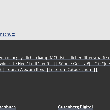
nschutz
n dem geystlichen kampff/ Christ=||licher Ritterschafft/ da
 wider die Heel/ Todt/ Teuffel || Sünde/ Gesetz #[et]c̃ tr#[o
let || durch Alexium Bres=||nicerum Cotbusianum.||
schbuch
Gutenberg Digital