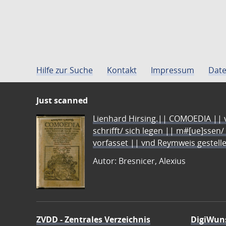
Hilfe zur Suche
Kontakt
Impressum
Date
Just scanned
Lienhard Hirsing.|| COMOEDIA || vo
schrifft/ sich legen || m#[ue]ssen/
vorfasset || vnd Reymweis gestel
Autor: Bresnicer, Alexius
ZVDD - Zentrales Verzeichnis
DigiWun