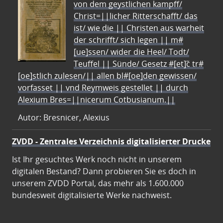
von dem geystlichen kampff/
Christ=||licher Ritterschafft/ das
ist/ wie die || Christen aus warheit
der schrifft/ sich legen || m#
[ue]ssen/ wider die Heel/ Todt/
Teuffel || Sünde/ Gesetz #[et]c̃ tr#
[oe]stlich zulesen/|| allen bl#[oe]den gewissen/
vorfasset || vnd Reymweis gestellet || durch
Alexium Bres=||nicerum Cotbusianum.||
Autor: Bresnicer, Alexius
ZVDD - Zentrales Verzeichnis digitalisierter Drucke
Ist Ihr gesuchtes Werk noch nicht in unserem
digitalen Bestand? Dann probieren Sie es doch in
unserem ZVDD Portal, das mehr als 1.600.000
bundesweit digitalisierte Werke nachweist.