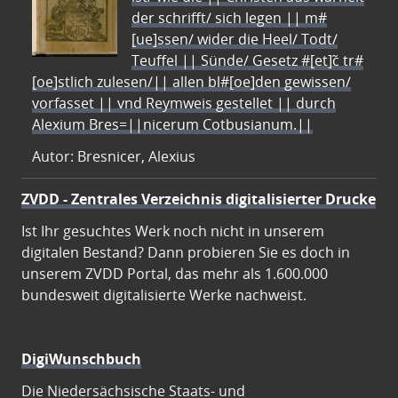
der schrifft/ sich legen || m#
[ue]ssen/ wider die Heel/ Todt/
Teuffel || Sünde/ Gesetz #[et]c̃ tr#
[oe]stlich zulesen/|| allen bl#[oe]den gewissen/
vorfasset || vnd Reymweis gestellet || durch
Alexium Bres=||nicerum Cotbusianum.||
Autor: Bresnicer, Alexius
ZVDD - Zentrales Verzeichnis digitalisierter Drucke
Ist Ihr gesuchtes Werk noch nicht in unserem
digitalen Bestand? Dann probieren Sie es doch in
unserem ZVDD Portal, das mehr als 1.600.000
bundesweit digitalisierte Werke nachweist.
DigiWunschbuch
Die Niedersächsische Staats- und