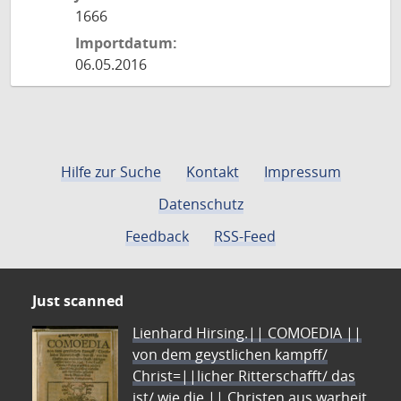
1666
Importdatum:
06.05.2016
Hilfe zur Suche
Kontakt
Impressum
Datenschutz
Feedback
RSS-Feed
Just scanned
Lienhard Hirsing.|| COMOEDIA ||
von dem geystlichen kampff/
Christ=||licher Ritterschafft/ das
ist/ wie die || Christen aus warheit