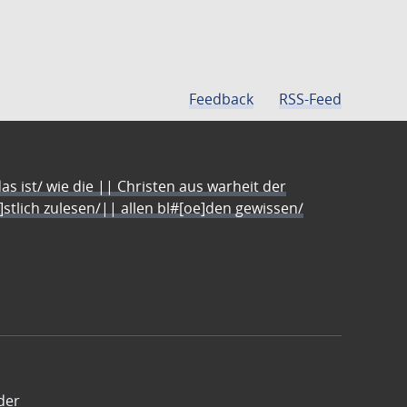
Feedback
RSS-Feed
s ist/ wie die || Christen aus warheit der
e]stlich zulesen/|| allen bl#[oe]den gewissen/
der