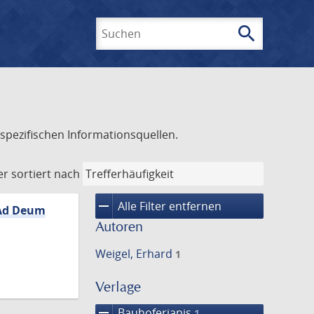
search
Suchen
spezifischen Informationsquellen.
er
sortiert nach
remove
Alle Filter entfernen
, Ad Deum
Autoren
Weigel, Erhard
1
Verlage
remove
Bauhoferianis
1