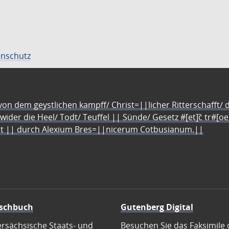
nschutz
n dem geystlichen kampff/ Christ=||licher Ritterschafft/ da
 wider die Heel/ Todt/ Teuffel || Sünde/ Gesetz #[et]c̃ tr#[o
let || durch Alexium Bres=||nicerum Cotbusianum.||
schbuch
Gutenberg Digital
ersächsische Staats- und
Besuchen Sie das Faksimile 