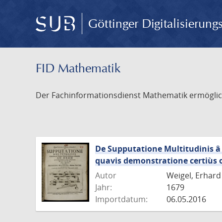
Göttinger Digitalisierun
FID Mathematik
Der Fachinformationsdienst Mathematik ermöglich
De Supputatione Multitudinis â 
quavis demonstratione certiùs 
Autor
Weigel, Erhard
Jahr:
1679
Importdatum:
06.05.2016