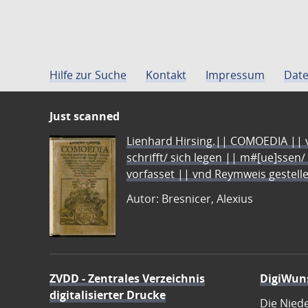
Hilfe zur Suche
Kontakt
Impressum
Date
Just scanned
Lienhard Hirsing.|| COMOEDIA || vo
schrifft/ sich legen || m#[ue]ssen/
vorfasset || vnd Reymweis gestel
Autor: Bresnicer, Alexius
ZVDD - Zentrales Verzeichnis
DigiWun
digitalisierter Drucke
Die Nied