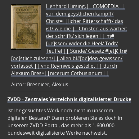
Lienhard Hirsing.|| COMOEDIA ||
von dem geystlichen kampff/
Christ=||licher Ritterschafft/ das
ist/ wie die || Christen aus warheit
der schrifft/ sich legen || m#
[ue]ssen/ wider die Heel/ Todt/
Teuffel || Sünde/ Gesetz #[et]c̃ tr#
[oe]stlich zulesen/|| allen bl#[oe]den gewissen/
vorfasset || vnd Reymweis gestellet || durch
Alexium Bres=||nicerum Cotbusianum.||
Autor: Bresnicer, Alexius
ZVDD - Zentrales Verzeichnis digitalisierter Drucke
Ist Ihr gesuchtes Werk noch nicht in unserem
digitalen Bestand? Dann probieren Sie es doch in
unserem ZVDD Portal, das mehr als 1.600.000
bundesweit digitalisierte Werke nachweist.