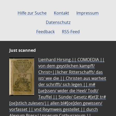
Hilfe zur Suche
Kontakt
Impressum
Datenschutz
Feedback
RSS-Feed
Just scanned
Lienhard Hirsing.|| COMOEDIA ||
von dem geystlichen kampff/
Christ=||licher Ritterschafft/ das
ist/ wie die || Christen aus warheit
der schrifft/ sich legen || m#
[ue]ssen/ wider die Heel/ Todt/
Teuffel || Sünde/ Gesetz #[et]c̃ tr#
[oe]stlich zulesen/|| allen bl#[oe]den gewissen/
vorfasset || vnd Reymweis gestellet || durch
Alexium Bres=||nicerum Cotbusianum.||